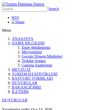
Search
RSS
Menu
ANASAYFA
DAİRE BİLGİLERİ
Daire Müdürümüz
Misyonumuz
Geçmiş Dönem Müdürleri
Teşkilat Şeması
Çalışma Saatlerimiz
MEVZUAT
TURİZM İSTATİSTİKLERİ
BAŞVURU FORMLARI
DUYURULAR
BAKANLIĞIMIZ
İLETİŞİM
DUYURULAR
Yayınlanma tarihi: Oca 14, 2026